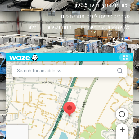
ייצור מרכבי קירור עד 3.5 טון
מקררים ניידים וולידים ותנורי חימום
גלריה ופרויקטים מיוחדים
תחנות שירות
בלוג
English