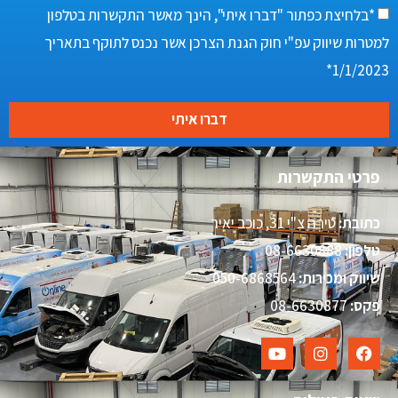
*בלחיצת כפתור "דברו איתי", הינך מאשר התקשרות בטלפון
למטרות שיווק עפ"י חוק הגנת הצרכן אשר נכנס לתוקף בתאריך
1/1/2023*
דברו איתי
פרטי התקשרות
כתובת:
טירה צ"י 31, כוכב יאיר
טלפון:
08-6630888
שיווק ומכירות:
050-6868564
פקס:
08-6630877