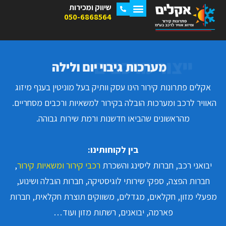
שיווק ומכירות
050-6868564
דיגום רכבי הסעים 13+מדריך
ייצור מרכבי קירור עד 3.5 טון
ייצור מרכבים
אקלים פתרונות קירור הינו עסק וותיק בעל מוניטין בענף מיזוג
האוויר לרכב ומערכות הובלה בקירור למשאיות ורכבים מסחריים.
מהראשונים שהביאו חדשנות ורמת שירות גבוהה.
בין לקוחותינו:
יבואני רכב, חברות ליסינג והשכרת
רכבי קירור ומשאיות קירור
,
חברות הפצה, ספקי שירותי לוגיסטיקה, חברות הובלה ושינוע,
מפעלי מזון, חקלאים, מגדלים, משווקים תוצרת חקלאית, חברות
פארמה, יבואנים, רשתות מזון ועוד…